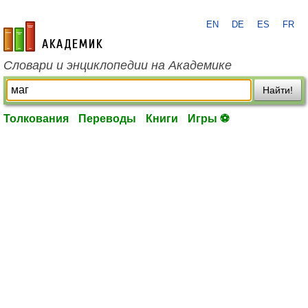
EN
DE
ES
FR
academic.ru
Словари и энциклопедии на Академике
Найти!
Толкования
Переводы
Книги
Игры ⚽