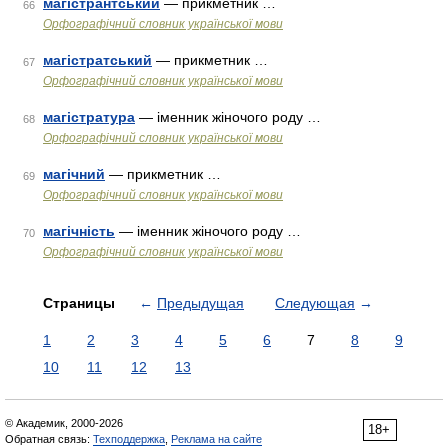
магістрантський
— прикметник …
66
Орфографічний словник української мови
магістратський
— прикметник …
67
Орфографічний словник української мови
магістратура
— іменник жіночого роду …
68
Орфографічний словник української мови
магічний
— прикметник …
69
Орфографічний словник української мови
магічність
— іменник жіночого роду …
70
Орфографічний словник української мови
Страницы
←
Предыдущая
Следующая
→
1
2
3
4
5
6
7
8
9
10
11
12
13
© Академик, 2000-2026
18+
Обратная связь:
Техподдержка
,
Реклама на сайте